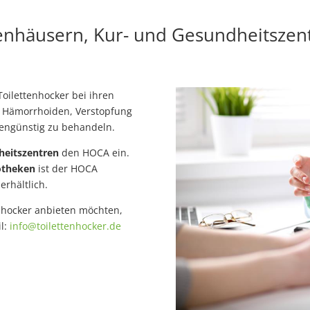
enhäusern, Kur- und Gesundheitszen
ilettenhocker bei ihren
. Hämorrhoiden, Verstopfung
tengünstig zu behandeln.
heitszentren
den HOCA ein.
otheken
ist der HOCA
erhältlich.
enhocker anbieten möchten,
l:
info@toilettenhocker.de