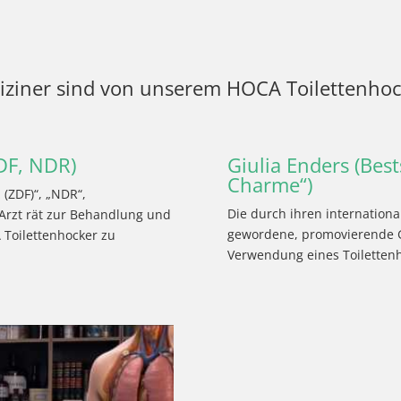
iziner sind von unserem HOCA Toilettenhoc
DF, NDR)
Giulia Enders (Bes
Charme“)
(ZDF)“, „NDR“,
Die durch ihren internation
 Arzt rät zur Behandlung und
gewordene, promovierende Ga
oilettenhocker zu
Verwendung eines Toilettenh