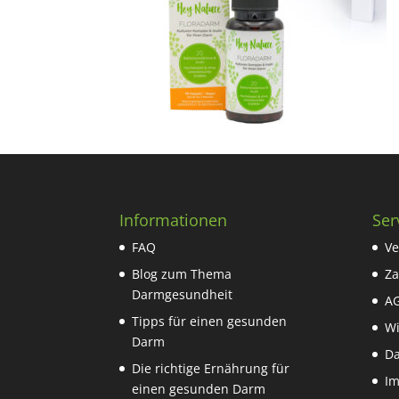
Informationen
Ser
FAQ
Ve
Blog zum Thema
Za
Darmgesundheit
A
Tipps für einen gesunden
Wi
Darm
Da
Die richtige Ernährung für
I
einen gesunden Darm